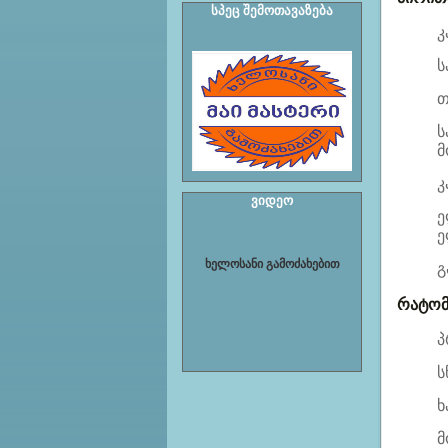
სპეც შემოთავაზება
კ
ს
თ
ს
მ
კ
ვიდეო
ე
ე
ხელოსანი გამოძახებით
გ
რატომ
პ
ს
ხ
მ